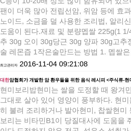
C등이 10-20배 정도 많이 함유되어 
팬이 더욱 많아 전립선암, 위암 등에 효과
노이드, 소금을 덜 사용한 조리법, 알리
도움이 된다.​재료 및 분량멥쌀 225g(1 1/4
추 30g 오이 30g당근 30g 양파 30g고
술 레몬즙 1작은술​만드는 방법 1. 멥쌀은
2016-11-04 09:21:08
최고관리자
대한
암협회가 개발한 암 환우들을 위한 음식 레시피 <주식류-
현미보리밥현미는 쌀을 도정할 때 왕겨만
그대로 살아 있어 영양이 풍부하다. 현
히 불려 조리하거나 발아현미, 찹쌀현미 
보리는 비타민B1이 당질대사에 도움을 
이다.도정하지 않은 전곡, 섬유소 섭취가 