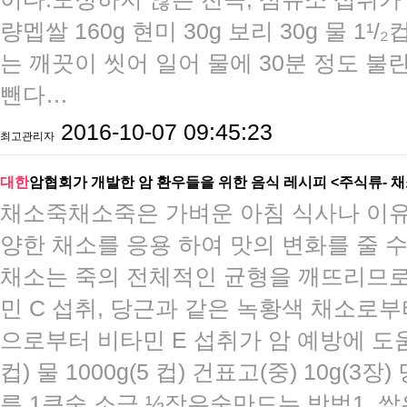
량멥쌀 160g 현미 30g 보리 30g 물 1¹
는 깨끗이 씻어 일어 물에 30분 정도 불린
뺀다…
2016-10-07 09:45:23
최고관리자
대한
암협회가 개발한 암 환우들을 위한 음식 레시피 <주식류- 
​​​​채소죽채소죽은 가벼운 아침 식사나 
양한 채소를 응용 하여 맛의 변화를 줄 수
채소는 죽의 전체적인 균형을 깨뜨리므로
민 C 섭취, 당근과 같은 녹황색 채소로
으로부터 비타민 E 섭취가 암 예방에 도움을
컵) 물 1000g(5 컵) 건표고(중) 10g(3장
름 1큰술 소금 ½작은술​만드는 방법1. 쌀