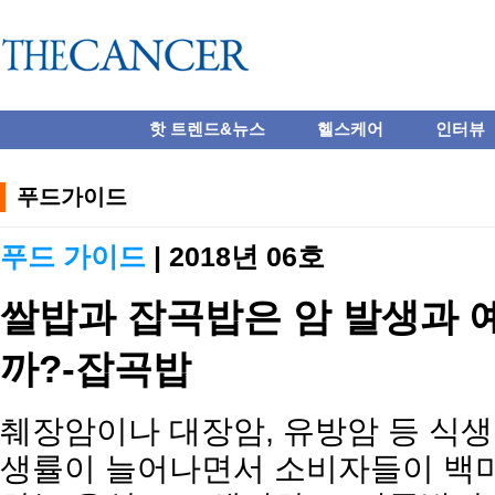
핫 트렌드&뉴스
헬스케어
인터뷰
푸드가이드
푸드 가이드
| 2018년 06호
쌀밥과 잡곡밥은 암 발생과 
까?-잡곡밥
췌장암이나 대장암, 유방암 등 식생
생률이 늘어나면서 소비자들이 백미